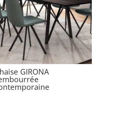
haise GIRONA
embourrée
ontemporaine