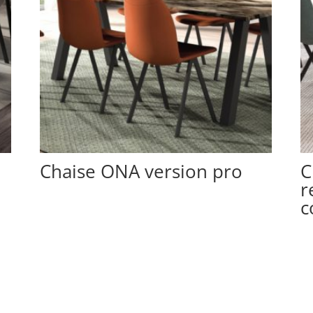
Chaise ONA version pro
C
r
c