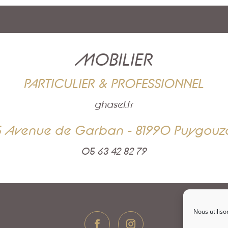
MOBILIER
PARTICULIER & PROFESSIONNEL
ghasel.fr
5 Avenue de Garban - 81990 Puygouz
05 63 42 82 79
Nous utiliso