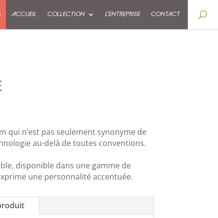
9
ACCUEIL
COLLECTION
L’ENTREPRISE
CONTACT
E
nom qui n’est pas seulement synonyme de
hnologie au-delà de toutes conventions.
sible, disponible dans une gamme de
exprime une personnalité accentuée.
produit