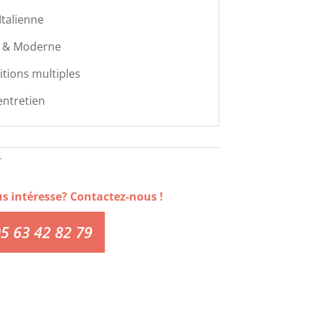
Italienne
 & Moderne
itions multiples
'entretien
r
us intéresse? Contactez-nous !
5 63 42 82 79