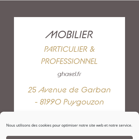
MOBILIER
PARTICULIER &
PROFESSIONNEL
ghasel.fr
25 Avenue de Garban
- 81990 Puygouzon
05 63 42 82 79
Nous utilisons des cookies pour optimiser notre site web et notre service.
NOUS CONTACTER