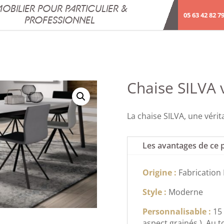
OBILIER POUR PARTICULIER &
05 63 42 82 7
PROFESSIONNEL
o
Chaise SILVA 
La chaise SILVA, une vérit
Les avantages de ce 
Origine :
Fabrication
Style :
Moderne
Personnalisable :
15
aspect grainés ), Au t