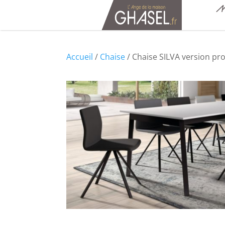
M
Accueil
/
Chaise
/ Chaise SILVA version pr