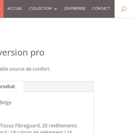
9
ACCUEIL
COLLECTION
L’ENTREPRISE
CONTACT
version pro
able source de confort.
produit
 Belge
 Tissus Fibreguard, 20 revêtements
otal : 18 coloris de piétement ( 16