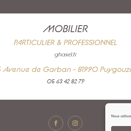
MOBILIER
PARTICULIER & PROFESSIONNEL
ghasel.fr
5 Avenue de Garban - 81990 Puygouz
05 63 42 82 79
Nous utiliso