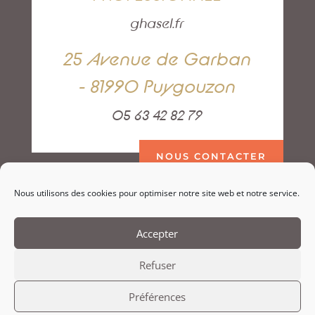
ghasel.fr
25 Avenue de Garban
- 81990 Puygouzon
05 63 42 82 79
NOUS CONTACTER
Nous utilisons des cookies pour optimiser notre site web et notre service.
Accepter
Refuser
Préférences
Copyright Ghasel.fr –
Mentions légales
–
Politique de