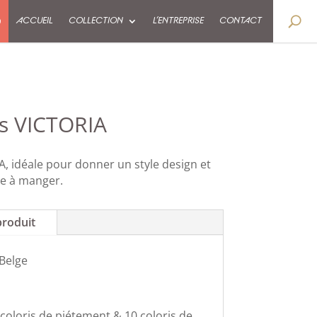
9
ACCUEIL
COLLECTION
L’ENTREPRISE
CONTACT
as VICTORIA
A, idéale pour donner un style design et
le à manger.
produit
 Belge
 coloris de piétement & 10 coloris de