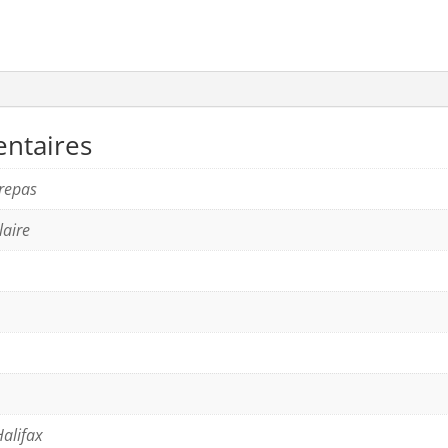
ntaires
 repas
laire
Halifax