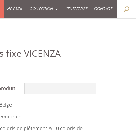
9
ACCUEIL
COLLECTION
L’ENTREPRISE
CONTACT
s fixe VICENZA
produit
 Belge
temporain
 coloris de piétement & 10 coloris de