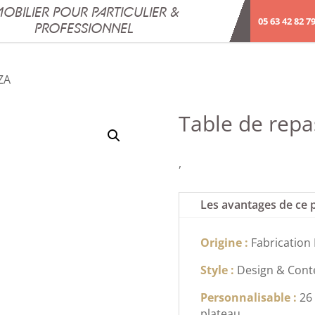
OBILIER POUR PARTICULIER &
05 63 42 82 7
PROFESSIONNEL
ZA
Table de repa
,
Les avantages de ce 
Origine :
Fabrication
Style :
Design & Con
Personnalisable :
26
plateau