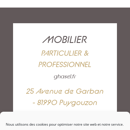
MOBILIER
PARTICULIER &
PROFESSIONNEL
ghasel.fr
25 Avenue de Garban
- 81990 Puygouzon
05 63 42 82 79
Nous utilisons des cookies pour optimiser notre site web et notre service.