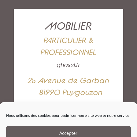
MOBILIER
PARTICULIER &
PROFESSIONNEL
ghasel.fr
25 Avenue de Garban
- 81990 Puygouzon
05 63 42 82 79
Nous utilisons des cookies pour optimiser notre site web et notre service.
NOUS CONTACTER
Accepter