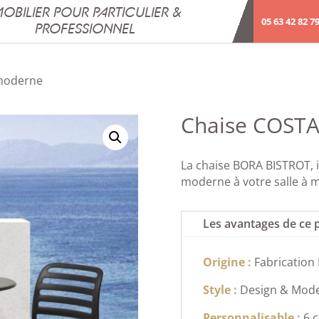
OBILIER POUR PARTICULIER &
05 63 42 82 7
PROFESSIONNEL
moderne
Chaise COST
La chaise BORA BISTROT, i
moderne à votre salle à 
Les avantages de ce 
Origine :
Fabrication 
Style :
Design & Mod
Personnalisable :
6 c