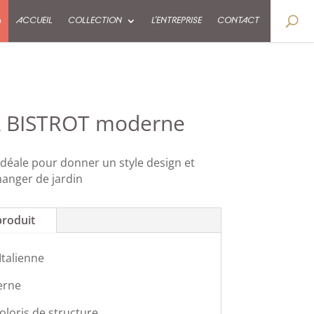
9
ACCUEIL
COLLECTION
L’ENTREPRISE
CONTACT
A BISTROT moderne
déale pour donner un style design et
manger de jardin
produit
Italienne
erne
oloris de structure