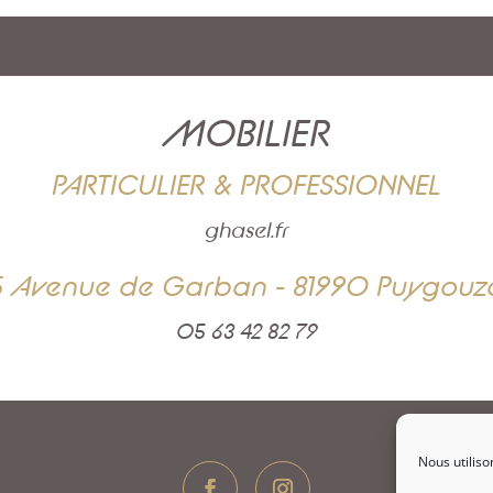
MOBILIER
PARTICULIER & PROFESSIONNEL
ghasel.fr
5 Avenue de Garban - 81990 Puygouz
05 63 42 82 79
Nous utiliso