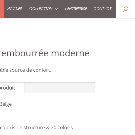
9
ACCUEIL
COLLECTION
L’ENTREPRISE
CONTACT
 rembourrée moderne
able source de confort.
produit
 Belge
coloris de structure & 20 coloris