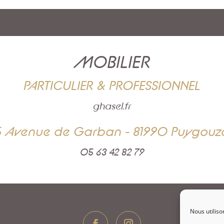
MOBILIER
PARTICULIER & PROFESSIONNEL
ghasel.fr
5 Avenue de Garban - 81990 Puygouz
05 63 42 82 79
Nous utiliso