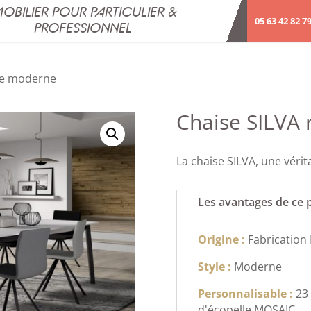
OBILIER POUR PARTICULIER &
05 63 42 82 7
PROFESSIONNEL
ée moderne
Chaise SILVA
La chaise SILVA, une vérit
Les avantages de ce 
Origine :
Fabrication
Style :
Moderne
Personnalisable :
23 
d'écopelle MOSAIC