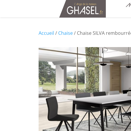
M
Accueil
/
Chaise
/ Chaise SILVA rembourr