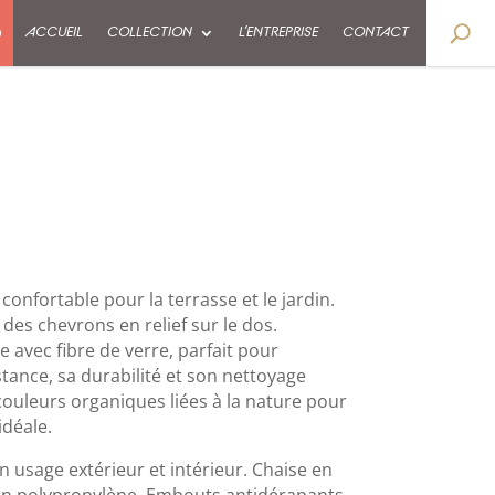
9
ACCUEIL
COLLECTION
L’ENTREPRISE
CONTACT
onfortable pour la terrasse et le jardin.
des chevrons en relief sur le dos.
 avec fibre de verre, parfait pour
istance, sa durabilité et son nettoyage
couleurs organiques liées à la nature pour
idéale.
n usage extérieur et intérieur. Chaise en
en polypropylène. Embouts antidérapants.