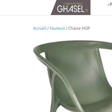
M
Accueil
/
Fauteuil
/ Chaise HOP