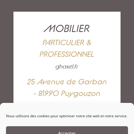
MOBILIER
PARTICULIER &
PROFESSIONNEL
ghasel.fr
25 Avenue de Garban
- 81990 Puygouzon
05 63 42 82 79
Nous utilisons des cookies pour optimiser notre site web et notre service.
NOUS CONTACTER
Accepter