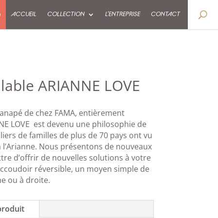
9
ACCUEIL
COLLECTION
L’ENTREPRISE
CONTACT
lable ARIANNE LOVE
canapé de chez FAMA, entièrement
E LOVE est devenu une philosophie de
lliers de familles de plus de 70 pays ont vu
 à l’Arianne. Nous présentons de nouveaux
re d’offrir de nouvelles solutions à votre
accoudoir réversible, un moyen simple de
e ou à droite.
produit