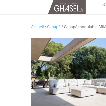
M
Accueil
/
Canapé
/ Canapé modulable ARI