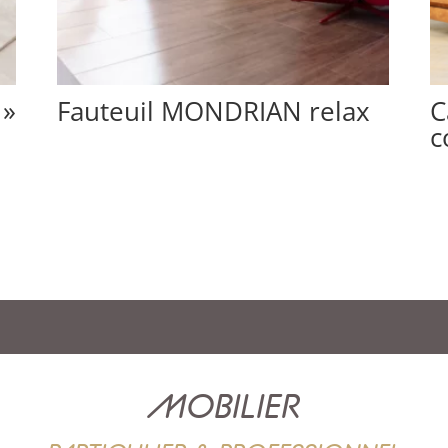
 »
Fauteuil MONDRIAN relax
C
c
MOBILIER