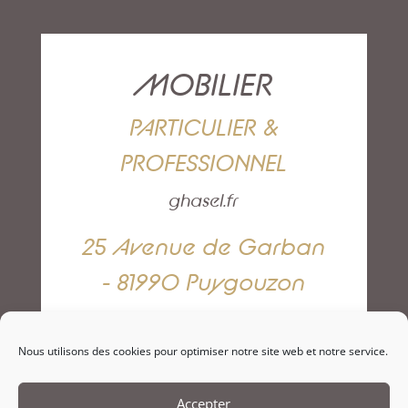
MOBILIER
PARTICULIER &
PROFESSIONNEL
ghasel.fr
25 Avenue de Garban
- 81990 Puygouzon
05 63 42 82 79
Nous utilisons des cookies pour optimiser notre site web et notre service.
NOUS CONTACTER
Accepter