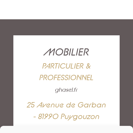
MOBILIER
PARTICULIER &
PROFESSIONNEL
ghasel.fr
25 Avenue de Garban
- 81990 Puygouzon
05 63 42 82 79