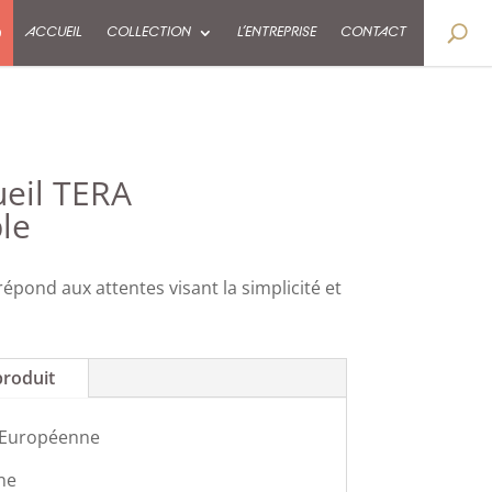
9
ACCUEIL
COLLECTION
L’ENTREPRISE
CONTACT
ueil TERA
le
épond aux attentes visant la simplicité et
produit
 Européenne
ne