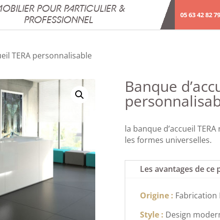
OBILIER POUR PARTICULIER &
05 63 42 82 7
PROFESSIONNEL
eil TERA personnalisable
Banque d’acc
personnalisab
la banque d’accueil TERA r
les formes universelles.
Les avantages de ce 
Origine :
Fabrication
Style :
Design moder