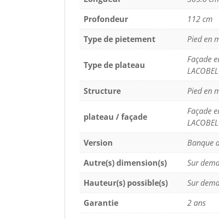
Profondeur
112 cm
Type de pietement
Pied en
Façade en
Type de plateau
LACOBEL
Structure
Pied en 
Façade en
plateau / façade
LACOBEL
Version
Banque d
Autre(s) dimension(s)
Sur dem
Hauteur(s) possible(s)
Sur dem
Garantie
2 ans