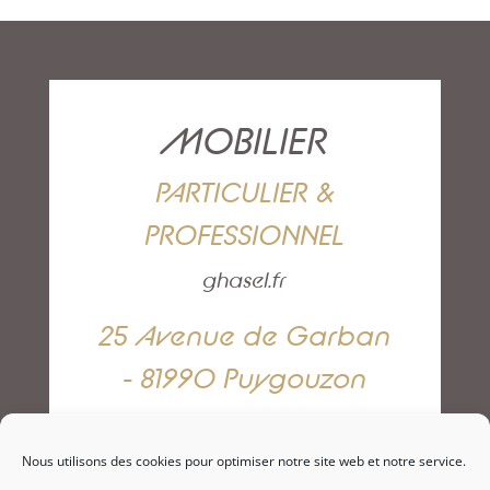
MOBILIER
PARTICULIER &
PROFESSIONNEL
ghasel.fr
25 Avenue de Garban
- 81990 Puygouzon
05 63 42 82 79
Nous utilisons des cookies pour optimiser notre site web et notre service.
NOUS CONTACTER