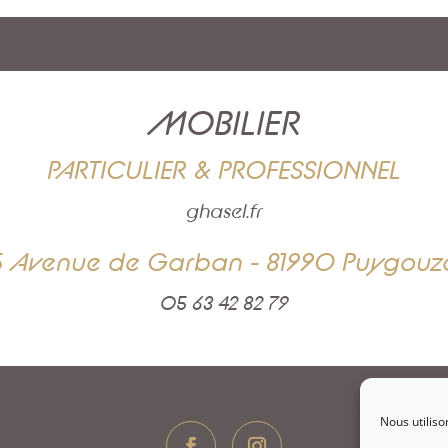
MOBILIER
PARTICULIER & PROFESSIONNEL
ghasel.fr
5 Avenue de Garban - 81990 Puygouz
05 63 42 82 79
Nous utiliso