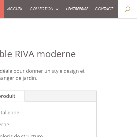
9
ACCUEIL
COLLECTION
L’ENTREPRISE
CONTACT
able RIVA moderne
 idéale pour donner un style design et
anger de jardin.
produit
Italienne
erne
oloris de structure