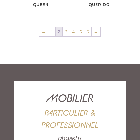
QUEEN
QUERIDO
←
1
2
3
4
5
6
→
MOBILIER
PARTICULIER &
PROFESSIONNEL
ghasel.fr