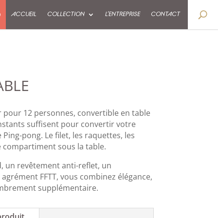
9
ACCUEIL
COLLECTION
L’ENTREPRISE
CONTACT
ABLE
r pour 12 personnes, convertible en table
stants suffisent pour convertir votre
 Ping-pong. Le filet, les raquettes, les
e compartiment sous la table.
 un revêtement anti-reflet, un
 agrément FFTT, vous combinez élégance,
combrement supplémentaire.
produit