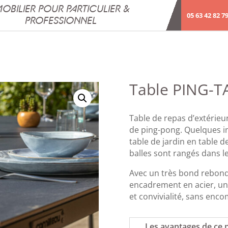
OBILIER POUR PARTICULIER &
05 63 42 82 7
PROFESSIONNEL
Table PING-T
Table de repas d’extérieu
de ping-pong. Quelques in
table de jardin en table de
balles sont rangés dans l
Avec un très bond rebond,
encadrement en acier, un
et convivialité, sans en
Les avantages de ce 