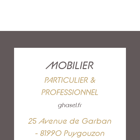
MOBILIER
PARTICULIER &
PROFESSIONNEL
ghasel.fr
25 Avenue de Garban
- 81990 Puygouzon