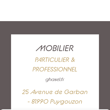
MOBILIER
PARTICULIER &
PROFESSIONNEL
ghasel.fr
25 Avenue de Garban
- 81990 Puygouzon