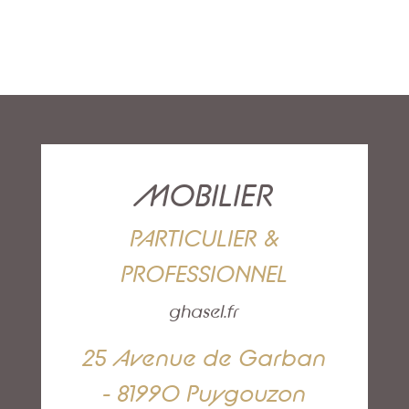
MOBILIER
PARTICULIER &
PROFESSIONNEL
ghasel.fr
25 Avenue de Garban
- 81990 Puygouzon