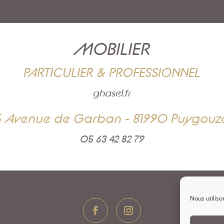
MOBILIER
PARTICULIER & PROFESSIONNEL
ghasel.fr
5 Avenue de Garban - 81990 Puygouz
05 63 42 82 79
Nous utiliso