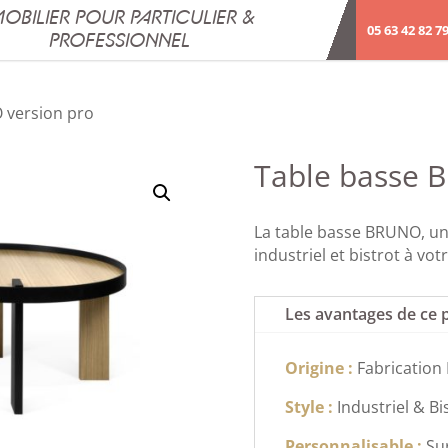
OBILIER POUR PARTICULIER &
05 63 42 82 7
PROFESSIONNEL
 version pro
Table basse 
La table basse BRUNO, un
industriel et bistrot à vot
Les avantages de ce 
Origine :
Fabrication
Style :
Industriel & Bi
Personnalisable :
Su