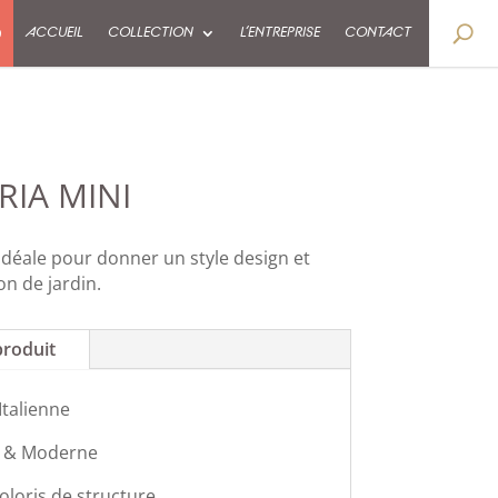
9
ACCUEIL
COLLECTION
L’ENTREPRISE
CONTACT
RIA MINI
 idéale pour donner un style design et
n de jardin.
produit
Italienne
 & Moderne
oloris de structure