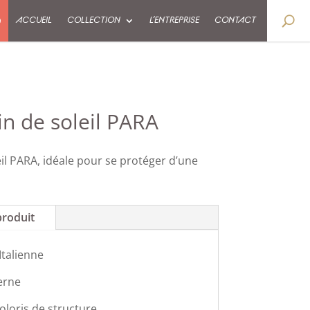
9
ACCUEIL
COLLECTION
L’ENTREPRISE
CONTACT
in de soleil PARA
eil PARA, idéale pour se protéger d’une
produit
Italienne
erne
oloris de structure