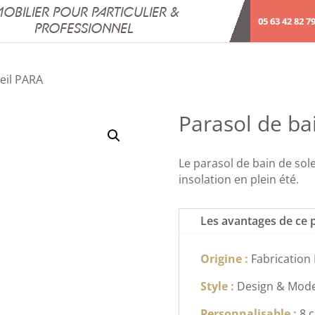
OBILIER POUR PARTICULIER &
05 63 42 82 7
PROFESSIONNEL
leil PARA
Parasol de ba
Le parasol de bain de sol
insolation en plein été.
Les avantages de ce 
Origine :
Fabrication 
Style :
Design & Mod
Personnalisable :
8 c