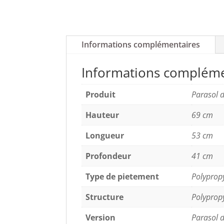
Informations complémentaires
Informations compléme
Produit
Parasol d
Hauteur
69 cm
Longueur
53 cm
Profondeur
41 cm
Type de pietement
Polyprop
Structure
Polyprop
Version
Parasol d