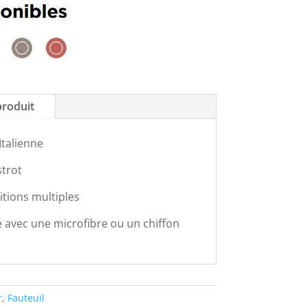
produit
Italienne
strot
itions multiples
 avec une microfibre ou un chiffon
r
,
Fauteuil