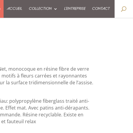
9
ACCUEIL
COLLECTION
L’ENTREPRISE
CONTACT
Net, monocoque en résine fibre de verre
motifs à fleurs carrées et rayonnantes
r la surface tridimensionnelle de l’assise.
au: polypropylène fiberglass traité anti-
e. Effet mat. Avec patins anti-dérapants.
ommande. Résine recyclable. Existe en
et fauteuil relax