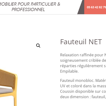
OBILIER POUR PARTICULIER &
05 63 42 82 7
PROFESSIONNEL
Fauteuil NET
Relaxation raffinée pour 
soigneusement criblée de 
réparties régulièrement su
Empilable.
Fauteuil monobloc. Matéri
UV et coloré dans la mass
Coussin disponible sur c
deux dimension : fauteuil, 