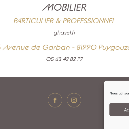
MOBILIER
PARTICULIER & PROFESSIONNEL
ghasel.fr
5 Avenue de Garban - 81990 Puygouz
05 63 42 82 79
Nous utiliso
Ac