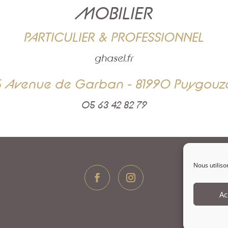
MOBILIER
PARTICULIER & PROFESSIONNEL
ghasel.fr
5 Avenue de Garban - 81990 Puygouz
05 63 42 82 79
Nous utiliso
Ac