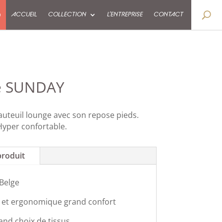
9
ACCUEIL
COLLECTION
L’ENTREPRISE
CONTACT
ge SUNDAY
auteuil lounge avec son repose pieds.
 Hyper confortable.
produit
 Belge
et ergonomique grand confort
and choix de tissus