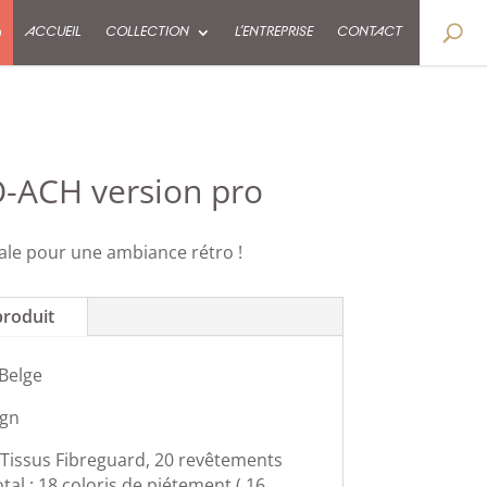
9
ACCUEIL
COLLECTION
L’ENTREPRISE
CONTACT
O-ACH version pro
ale pour une ambiance rétro !
produit
 Belge
ign
 Tissus Fibreguard, 20 revêtements
otal : 18 coloris de piétement ( 16