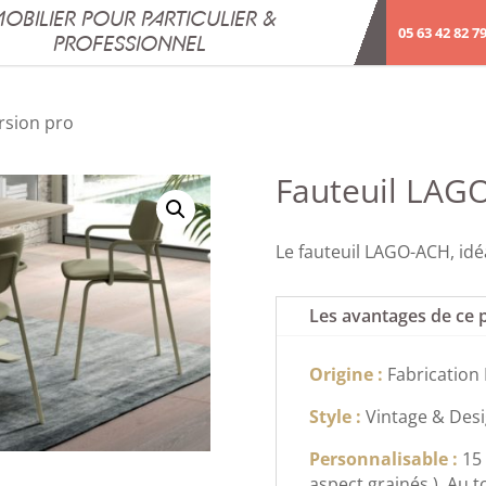
OBILIER POUR PARTICULIER &
05 63 42 82 7
PROFESSIONNEL
rsion pro
Fauteuil LAG
Le fauteuil LAGO-ACH, idé
Les avantages de ce 
Origine :
Fabrication
Style :
Vintage & Des
Personnalisable :
15
aspect grainés ), Au t