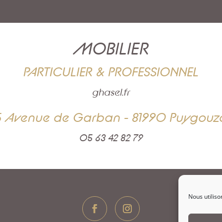
MOBILIER
PARTICULIER & PROFESSIONNEL
ghasel.fr
5 Avenue de Garban - 81990 Puygouz
05 63 42 82 79
Nous utiliso