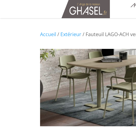
M
Accueil
/
Extérieur
/ Fauteuil LAGO-ACH ve