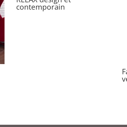
contemporain
F
v