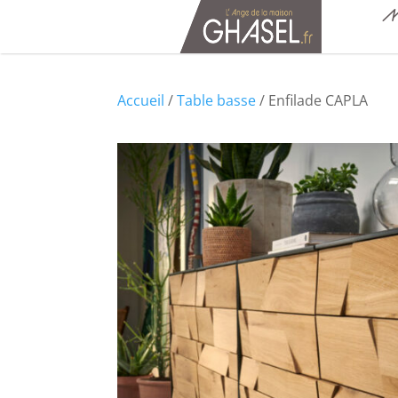
M
Accueil
/
Table basse
/ Enfilade CAPLA