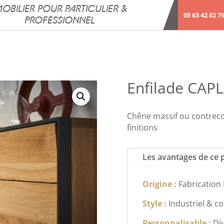
OBILIER POUR PARTICULIER &
05 63 42 82 7
PROFESSIONNEL
Enfilade CAP
Chêne massif ou contrecol
finitions
Les avantages de ce 
Origine :
Fabrication
Style :
Industriel & 
Personnalisable :
Di