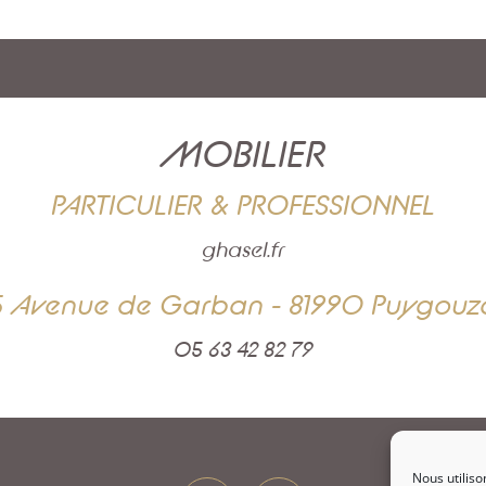
MOBILIER
PARTICULIER & PROFESSIONNEL
ghasel.fr
5 Avenue de Garban - 81990 Puygouz
05 63 42 82 79
Nous utiliso