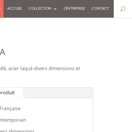
9
ACCUEIL
COLLECTION
L’ENTREPRISE
CONTACT
LA
lé, acier laqué divers dimensions et
produit
 Française
contemporain
vers dimensions