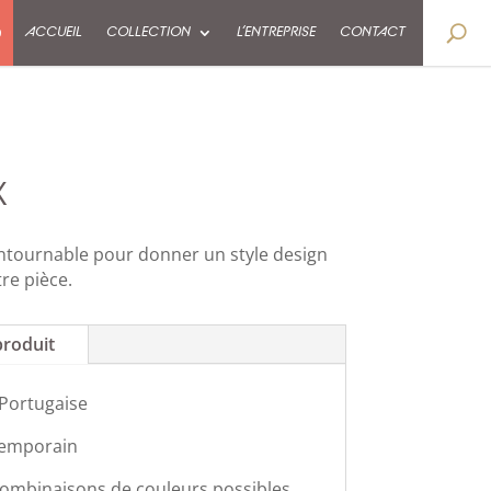
9
ACCUEIL
COLLECTION
L’ENTREPRISE
CONTACT
X
ontournable pour donner un style design
re pièce.
produit
 Portugaise
temporain
combinaisons de couleurs possibles