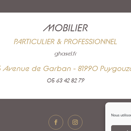
MOBILIER
PARTICULIER & PROFESSIONNEL
ghasel.fr
5 Avenue de Garban - 81990 Puygouz
05 63 42 82 79
Nous utiliso