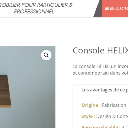
OBILIER POUR PARTICULIER &
05 63 42 82 7
PROFESSIONNEL
Console HELI
La console HELIX, un inc
et contemporain dans vot
Les avantages de ce 
Origine :
Fabrication
Style :
Design & Con
Personnalisable :
3 