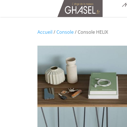
M
Accueil
/
Console
/ Console HELIX