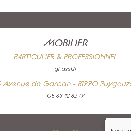
MOBILIER
PARTICULIER & PROFESSIONNEL
ghasel.fr
5 Avenue de Garban - 81990 Puygouz
05 63 42 82 79
Nous utiliso