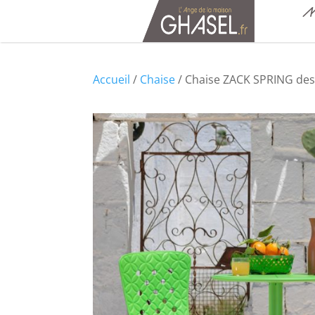
M
Accueil
/
Chaise
/ Chaise ZACK SPRING des