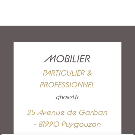
MOBILIER
PARTICULIER &
PROFESSIONNEL
ghasel.fr
25 Avenue de Garban
- 81990 Puygouzon