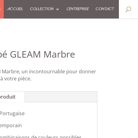
9
ACCUEIL
COLLECTION
L’ENTREPRISE
CONTACT
apé GLEAM Marbre
 Marbre, un incontournable pour donner
 à votre pièce.
produit
 Portugaise
temporain
combinaisons de couleurs possibles