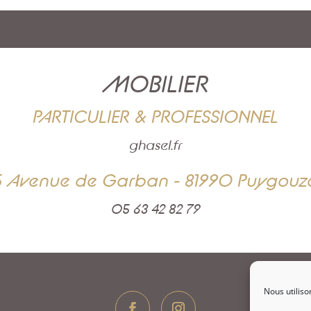
MOBILIER
PARTICULIER & PROFESSIONNEL
ghasel.fr
5 Avenue de Garban - 81990 Puygouz
05 63 42 82 79
Nous utiliso