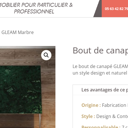
OBILIER POUR PARTICULIER &
05 63 42 82 7
PROFESSIONNEL
é GLEAM Marbre
Bout de can
Le bout de canapé GLEAM
un style design et naturel
Les avantages de ce 
Origine :
Fabrication
Style :
Design & Con
Personnalisable :
7 