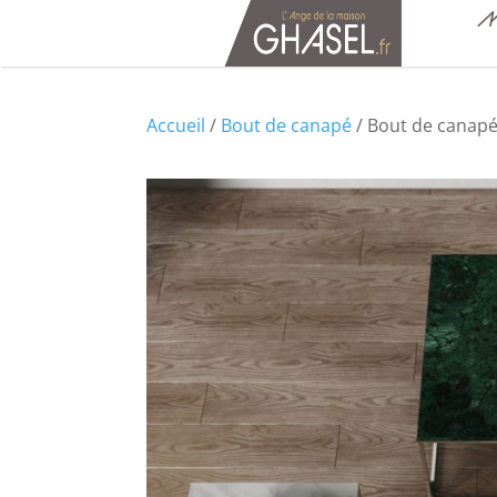
M
Accueil
/
Bout de canapé
/ Bout de canap